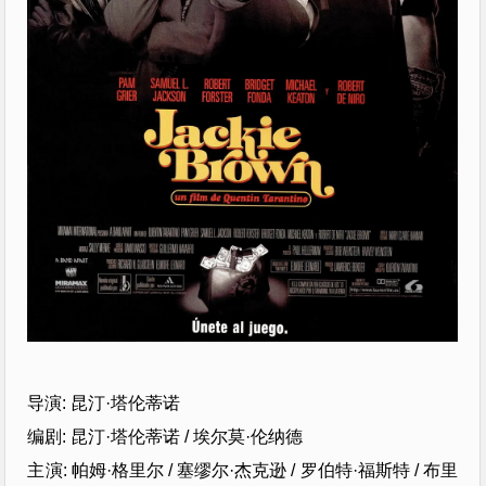
导演: 昆汀·塔伦蒂诺
编剧: 昆汀·塔伦蒂诺 / 埃尔莫·伦纳德
主演: 帕姆·格里尔 / 塞缪尔·杰克逊 / 罗伯特·福斯特 / 布里