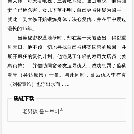
吴大修，每天看电视，三餐吃煎饺。通过电视，他得知
妻子已遭杀害，女儿下落不明，自己更被怀疑为凶手。
就此，吴大修开始锻炼身体，决心复仇，并在牢中度过
漫长的15年。
当吴秘密挖通墙壁时，却在某一天被放出，得以重
见天日。他不顾一切地寻找自己被绑架囚禁的原因，并
展开疯狂的复仇计划。他遇见了年轻的寿司女店员（姜
惠贞饰），并借助同窗老友追寻仇人，成功惩罚了监狱
看守（吴达庶饰）一番。与此同时，幕后仇人李有真
（刘智泰饰）也浮出水面……
磁链下载
老男孩 올드보이