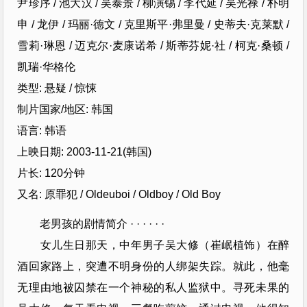
尹珍序 / 池大汉 / 吴泰景 / 柳演锡 / 李代延 / 吴光禄 / 朴明
申 / 龙伊 / 玛丽·德文 / 克里斯平·弗里曼 / 史蒂夫·克莱默 /
雪莉·琳恩 / 迈克尔·麦康诺希 / 斯蒂芬妮·社 / 柯克·桑顿 /
凯瑞·华格伦
类型: 悬疑 / 惊悚
制片国家/地区: 韩国
语言: 韩语
上映日期: 2003-11-21(韩国)
片长: 120分钟
又名: 原罪犯 / Oldeuboi / Oldboy / Old Boy
老男孩的剧情简介 · · · · · ·
女儿生日那天，中年男子吴大修（崔岷植饰）在醉
酒回家路上，突遭不明身份的人绑架失踪。就此，他毫
无理由地被囚禁在一个神秘的私人监狱中。寻死未果的