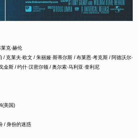
·布莱克·赫伦
珀 / 克莱夫·欧文 / 朱丽娅·斯蒂尔斯 / 布莱恩·考克斯 / 阿德沃尔·
戈金斯 / 约什·汉密尔顿 / 奥尔索·马利亚·奎利尼
14(美国)
份 / 身份的迷惑