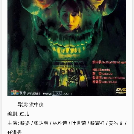
导演: 洪中侠
编剧: 过儿
主演: 黎姿 / 张达明 / 林雅诗 / 叶世荣 / 黎耀祥 / 姜皓文 /
任港秀