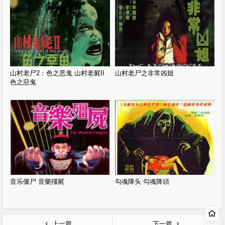
山村老尸2：色之恶鬼 山村老屍II
山村老尸之非常凶姐
色之惡鬼
音乐僵尸 音樂殭屍
勾魂降头 勾魂降頭
上一篇
下一篇